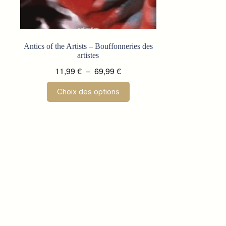
Antics of the Artists – Bouffonneries des
artistes
Plage
11,99
€
–
69,99
€
de
Ce
Choix des options
prix :
produit
a
11,99 €
plusieurs
à
variations.
69,99 €
Les
options
peuvent
être
choisies
sur
la
page
du
produit