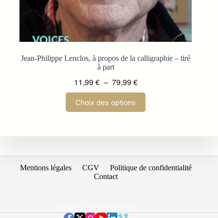
Jean-Philippe Lenclos, à propos de la calligraphie – tiré
à part
Plage
11,99
€
–
79,99
€
de
Ce
Choix des options
prix :
produit
a
11,99 €
plusieurs
à
variations.
79,99 €
Les
options
peuvent
être
Mentions légales
CGV
Politique de confidentialité
choisies
Contact
sur
la
page
[mc4wp_form id=10975]
du