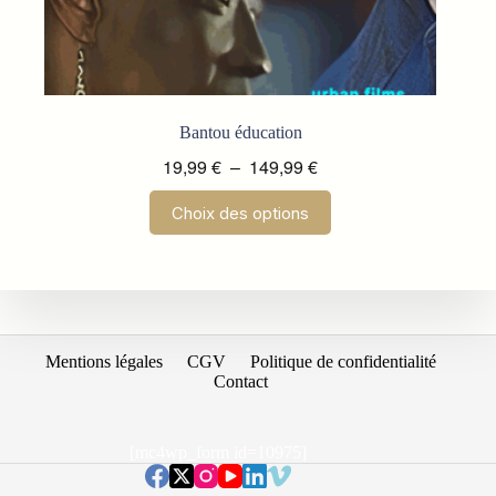
Bantou éducation
Plage
19,99
€
–
149,99
€
de
Ce
Choix des options
prix :
produit
a
19,99 €
plusieurs
à
variations.
149,99 €
Les
options
peuvent
être
Mentions légales
CGV
Politique de confidentialité
choisies
Contact
sur
la
page
[mc4wp_form id=10975]
du
produit