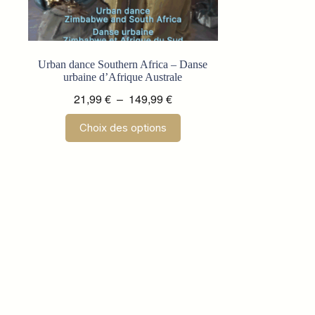
Urban dance Southern Africa – Danse
urbaine d’Afrique Australe
Plage
21,99
€
–
149,99
€
de
Ce
Choix des options
prix :
produit
a
21,99 €
plusieurs
à
variations.
149,99 €
Les
options
peuvent
être
choisies
sur
la
page
du
produit