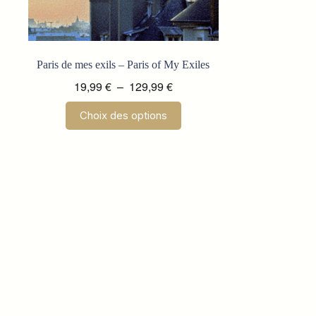
Paris de mes exils – Paris of My Exiles
Plage
19,99
€
–
129,99
€
de
Ce
Choix des options
prix :
produit
a
19,99 €
plusieurs
à
variations.
129,99 €
Les
options
peuvent
être
choisies
sur
la
page
du
produit