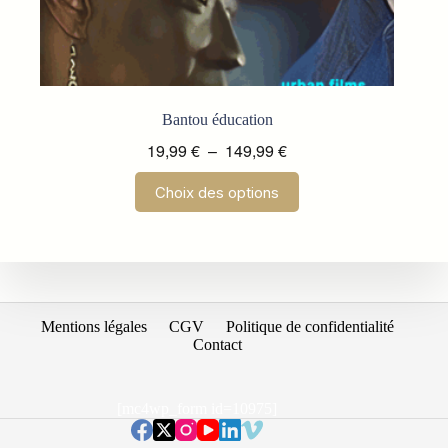
Bantou éducation
Plage
19,99
€
–
149,99
€
de
Ce
Choix des options
prix :
produit
a
19,99 €
plusieurs
à
variations.
149,99 €
Les
options
peuvent
être
Mentions légales
CGV
Politique de confidentialité
choisies
Contact
sur
la
page
[mc4wp_form id=10975]
du
produit