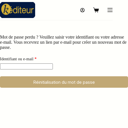
Passer
au
Panier
contenu
d’achat
Mot de passe perdu ? Veuillez saisir votre identifiant ou votre adresse
e-mail. Vous recevrez un lien par e-mail pour créer un nouveau mot de
passe.
Obligatoire
Identifiant ou e-mail
*
Réinitialisation du mot de passe