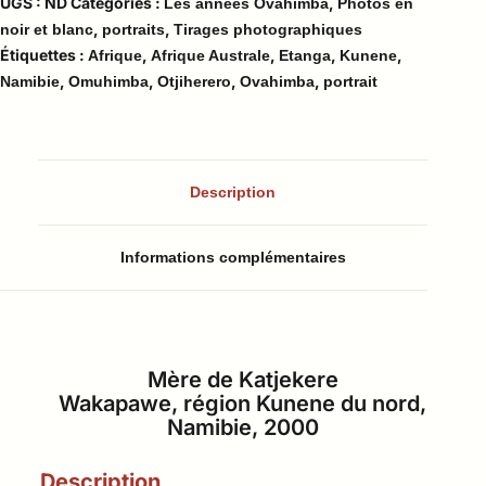
UGS :
ND
Catégories :
,
Les années Ovahimba
Photos en
,
,
noir et blanc
portraits
Tirages photographiques
Étiquettes :
,
,
,
,
Afrique
Afrique Australe
Etanga
Kunene
,
,
,
,
Namibie
Omuhimba
Otjiherero
Ovahimba
portrait
Description
Informations complémentaires
Mère de Katjekere
Wakapawe, région Kunene du nord,
Namibie, 2000
Description