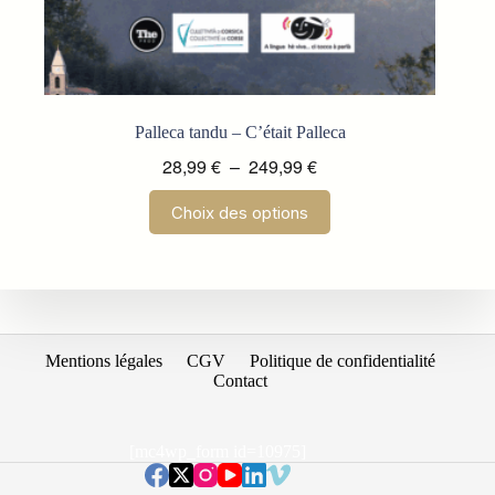
Palleca tandu – C’était Palleca
Plage
28,99
€
–
249,99
€
de
Ce
Choix des options
prix :
produit
a
28,99 €
plusieurs
à
variations.
249,99 €
Les
options
peuvent
être
Mentions légales
CGV
Politique de confidentialité
choisies
Contact
sur
la
page
[mc4wp_form id=10975]
du
produit