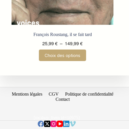
François Roustang, il se fait tard
Plage
25,99
€
–
149,99
€
de
Ce
Choix des options
prix :
produit
a
25,99 €
plusieurs
à
variations.
149,99 €
Les
options
peuvent
être
Mentions légales
CGV
Politique de confidentialité
choisies
Contact
sur
la
page
[mc4wp_form id=10975]
du
produit