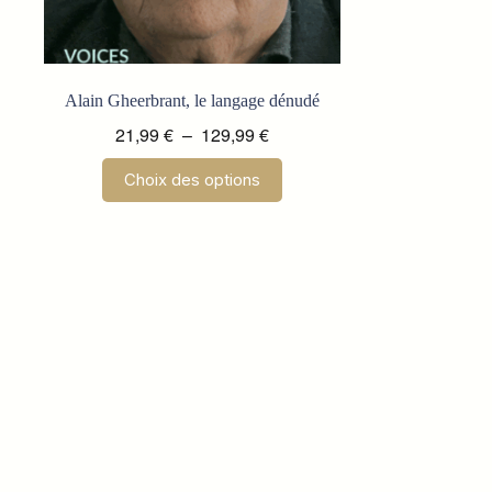
Alain Gheerbrant, le langage dénudé
Plage
21,99
€
–
129,99
€
de
Ce
Choix des options
prix :
produit
a
21,99 €
plusieurs
à
variations.
129,99 €
Les
options
peuvent
être
choisies
sur
la
page
du
produit