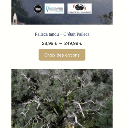
Palleca tandu – C’était Palleca
Plage
28,99
€
–
249,99
€
de
Ce
Choix des options
prix :
produit
a
28,99 €
plusieurs
à
variations.
249,99 €
Les
options
peuvent
être
choisies
sur
la
page
du
produit