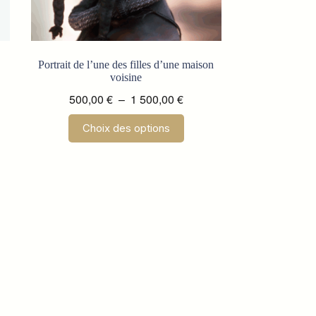
Portrait de l’une des filles d’une maison
voisine
Plage
500,00
€
–
1 500,00
€
de
Ce
Choix des options
prix :
 €
produit
a
500,00 €
plusieurs
à
 €
variations.
1
Les
500,00 €
options
peuvent
être
choisies
sur
la
page
du
produit