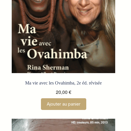
sur
la
page
du
produit
Ma vie avec les Ovahimba, 2e éd. révisée
20,00
€
Ajouter au panier