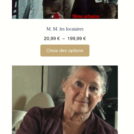
M. M. les locataires
Plage
20,99
€
–
199,99
€
de
Ce
Choix des options
prix :
produit
a
20,99 €
plusieurs
à
variations.
199,99 €
Les
options
peuvent
être
choisies
sur
la
page
du
produit