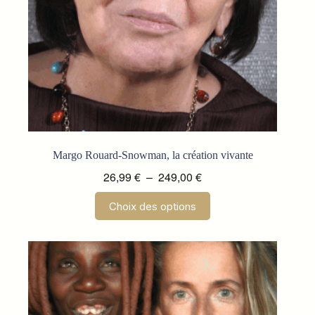
du
produit
Margo Rouard-Snowman, la création vivante
Plage
26,99
€
–
249,00
€
de
Ce
Choix des options
prix :
produit
a
26,99 €
plusieurs
à
variations.
249,00 €
Les
options
peuvent
être
choisies