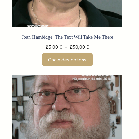
Joan Hambidge, The Text Will Take Me There
Plage
25,00
€
–
250,00
€
de
Ce
Choix des options
prix :
produit
a
25,00 €
plusieurs
à
variations.
250,00 €
Les
options
peuvent
être
choisies
sur
la
page
du
produit