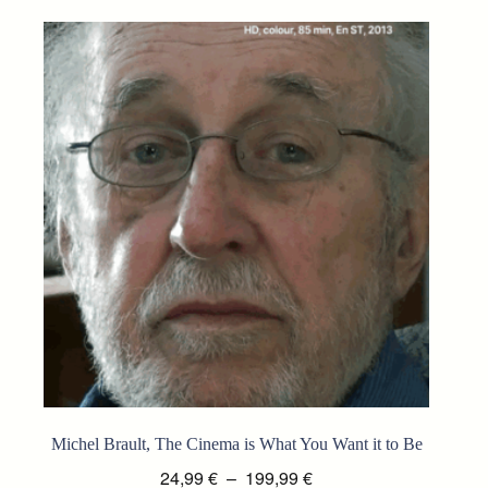
plusieurs
à
variations.
199,99 €
Les
options
peuvent
être
choisies
sur
la
page
du
produit
Michel Brault, The Cinema is What You Want it to Be
Plage
24,99
€
–
199,99
€