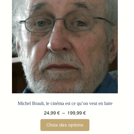
Michel Brault, le cinéma est ce qu’on veut en faire
Plage
24,99
€
–
199,99
€
de
Ce
Choix des options
prix :
produit
a
24,99 €