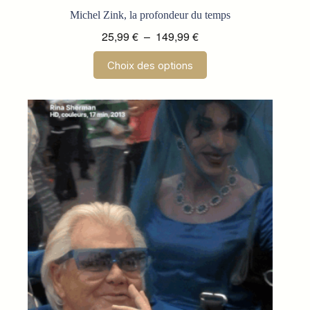
Michel Zink, la profondeur du temps
Plage
25,99
€
–
149,99
€
de
Ce
Choix des options
prix :
produit
a
25,99 €
plusieurs
à
variations.
149,99 €
Les
options
peuvent
être
choisies
sur
la
page
du
produit