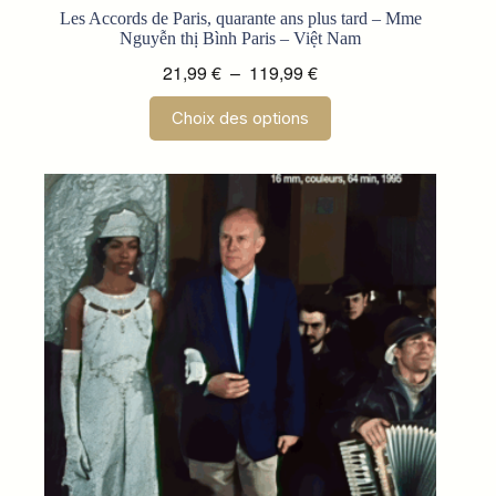
Les Accords de Paris, quarante ans plus tard – Mme
Nguyễn thị Bình Paris – Việt Nam
Plage
21,99
€
–
119,99
€
de
Ce
Choix des options
prix :
produit
a
21,99 €
plusieurs
à
variations.
119,99 €
Les
options
peuvent
être
choisies
sur
la
page
du
produit