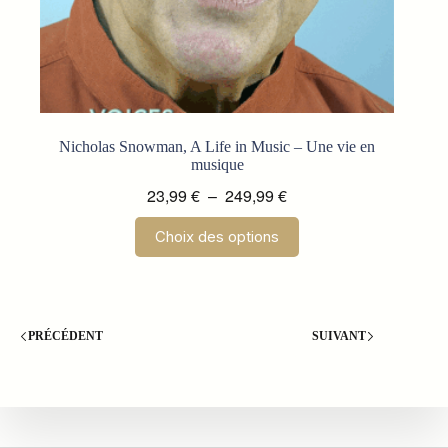
Nicholas Snowman, A Life in Music – Une vie en
musique
Plage
23,99
€
–
249,99
€
de
Ce
Choix des options
prix :
produit
a
23,99 €
plusieurs
à
variations.
249,99 €
Les
options
PRÉCÉDENT
SUIVANT
peuvent
être
choisies
sur
la
page