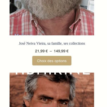
José Neiva Vieira, sa famille, ses collections
Plage
21,99
€
–
149,99
€
de
Ce
Choix des options
prix :
produit
a
21,99 €
plusieurs
à
variations.
149,99 €
Les
options
peuvent
être
choisies
sur
la