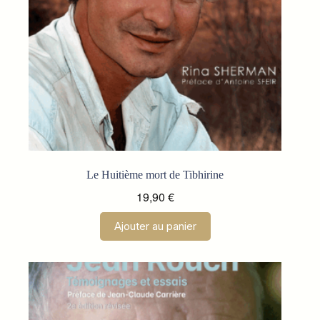
page
du
produit
Le Huitième mort de Tibhirine
19,90
€
Ajouter au panier