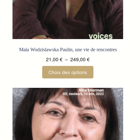
Maïa Wodzislawska Paulin, une vie de rencontres
Plage
21,00
€
–
249,00
€
de
Ce
Choix des options
prix :
produit
a
21,00 €
plusieurs
à
variations.
249,00 €
Les
options
peuvent
être
choisies
sur
la
page