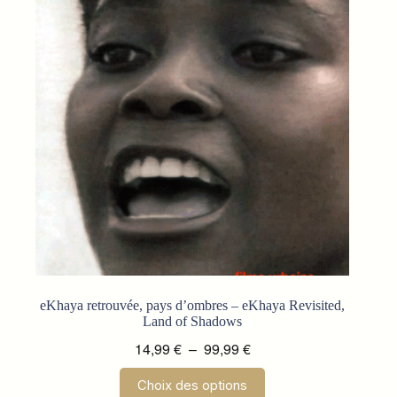
options
peuvent
être
choisies
sur
la
page
du
produit
eKhaya retrouvée, pays d’ombres – eKhaya Revisited,
Land of Shadows
Plage
14,99
€
–
99,99
€
de
Ce
Choix des options
prix :
produit