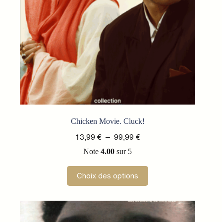
page
du
produit
Chicken Movie. Cluck!
Plage
13,99
€
–
99,99
€
de
Note
4.00
sur 5
prix :
13,99 €
Ce
Choix des options
produit
à
a
99,99 €
plusieurs
variations.
Les