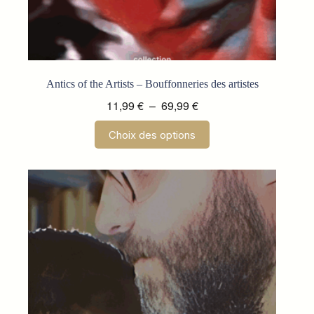
Antics of the Artists – Bouffonneries des artistes
Plage
11,99
€
–
69,99
€
de
Ce
Choix des options
prix :
produit
a
11,99 €
plusieurs
à
variations.
69,99 €
Les
options
peuvent
être
choisies
sur
la
page
du
produit