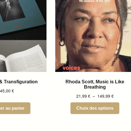
 Transfiguration
Rhoda Scott, Music is Like
Breathing
45,00
€
21,99
€
–
149,99
€
er au panier
Choix des options