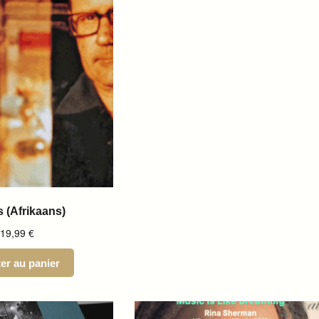
s (Afrikaans)
19,99
€
er au panier