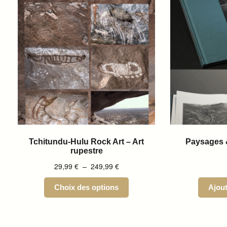
Tchitundu-Hulu Rock Art – Art
Paysages &
rupestre
29,99
€
–
249,99
€
Choix des options
Ajout