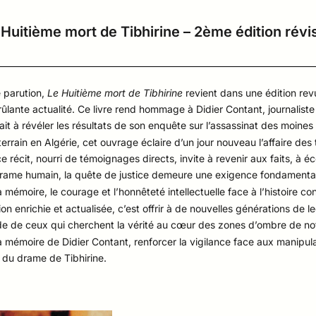
 Huitième mort de Tibhirine – 2ème édition révi
 parution,
Le Huitième mort de Tibhirine
revient dans une édition rev
brûlante actualité. Ce livre rend hommage à Didier Contant, journali
tait à révéler les résultats de son enquête sur l’assassinat des moines
 terrain en Algérie, cet ouvrage éclaire d’un jour nouveau l’affaire des
 ce récit, nourri de témoignages directs, invite à revenir aux faits, à éc
drame humain, la quête de justice demeure une exigence fondamenta
a mémoire, le courage et l’honnêteté intellectuelle face à l’histoire c
on enrichie et actualisée, c’est offrir à de nouvelles générations de l
tude de ceux qui cherchent la vérité au cœur des zones d’ombre de no
a mémoire de Didier Contant, renforcer la vigilance face aux manipulat
r du drame de Tibhirine.