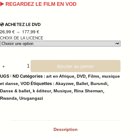
▶️ REGARDEZ LE FILM EN VOD
💿 ACHETEZ LE DVD
26,99
€
–
177,99
€
CHOIX DE LA LICENCE
Ajouter au panier
UGS :
ND
Catégories :
,
,
,
art en Afrique
DVD
Films
musique
,
Étiquettes :
,
,
,
et danse
VOD
Akayzwe
Ballet
Burundi
,
,
,
,
Danse & ballet
k éditeur
Musique
Rina Sherman
,
Rwanda
Urugangazi
Description